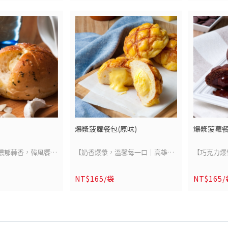
原產地 : 臺灣
精華慢火細
日熟成、外酥內嫩的
嚴選上等牛腱，經長時低溫細火燉
腱肉(澳洲)、牛骨
牛原料來源：牛腱肉(澳洲)、牛骨
滋味深厚，
選豬腳以香料與粗鹽低
煮，肉質緊實中帶柔嫩，層層釋放
(尼加拉瓜)
嚴選油花均
鎖住豐富肉香；再以
濃郁肉香。湯頭以牛骨與十餘種珍
存 -18°C以下
保存方式：冷凍保存 -18°C以下
肉，佐以手
高湯慢火燉煮，讓肉
貴香料匠心熬製，醇厚深邃、風味
-
勁、滑順不
每一口都嫩滑多汁。
多層。佐以特製刀削麵，口感Q彈
爽。無需浮
至外皮金黃酥脆，一
滑順，完美承載每一滴湯香。從食
天然原味的
內嫩、香氣四溢！搭
材到工法，每一口皆為講究生活品
暖至心頭。
德式酸菜，完美平衡
味者打造的高端饗宴。
人一吃就停不下來。
爆漿菠蘿餐包(原味)
爆漿菠蘿餐
-
飛德國才能品嚐的經
-
商品成分：
就能輕鬆享受！高雄
商品成分：請參閱商品規格
 濃郁蒜香，韓風饗宴
【奶香爆漿，溫馨每一口｜高雄空
【巧克力爆
商品單位：1
專賣店熱銷冠軍，品
商品單位：1份/包 (牛肉湯x1、刀
廚蒜香乳酪麵包】
廚爆漿菠蘿餐包(原味)】
廚爆漿菠蘿
削麵x1)
製程，美味即刻上
削麵x1)
NT$165/袋
NT$165
購品】每週一結單，
此商品為【預購品】每週一結單，
此商品為【
重量：牛肉湯
宴或送禮首選！
重量：牛肉湯 400公克(固形物50公
訂單順序陸續出貨，
隔週一
開始依訂單順序陸續出貨，
隔週一
開
克)/包、刀削
克)/包、刀削麵 200g /包
等候。
感謝您的耐心等候。
感謝您的耐
保存期限：
保存期限：一年(未開封）