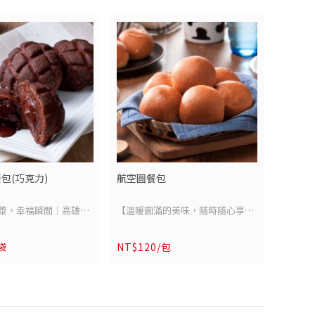
熬數小時，湯頭清澈卻
以香濃滑順的奶油白醬為基底，拌
入口回甘、層次分明。
入義大利直送風乾麵條，完美包覆
勻、軟嫩多汁的牛腩
每一寸麵體，入口濃而不膩、香氣
工刀削麵條，Q彈帶
四溢。嚴選鮮嫩雞肉與煙燻培根，
膩，完美平衡濃郁與清
融合野菇的自然甘香，堆疊出豐富
誇調味，每一口都是對
層次與歐式餐桌的優雅風味。一份
極致詮釋，讓人從舌尖
即享，彷彿置身義大利小館，享受
一場溫潤迷人的味蕾旅行。
包(巧克力)
航空圓餐包
-
請參閱商品規格
商品成分：請參閱商品規格
漿，幸福瞬間｜高雄空
【溫暖圓滿的美味，隨時隨心享受
份/包 (牛肉湯x1、刀
商品單位：1份/包
餐包(巧克力)】
｜高雄空廚航空圓餐包】
重量：240g /包
/袋
NT$120/包
預購品】每週一結單，
此商品為【預購品】每週四結單，
 400公克(固形物50公
保存期限：一年(未開封）
始依訂單順序陸續出貨，
隔週一
開始依訂單順序陸續出貨，
麵 200g /包
原產地 : 臺灣
心等候。
感謝您的耐心等候。
一年(未開封）
豬肉原產地：臺灣
這款經典原味小餐包，以細緻鬆軟