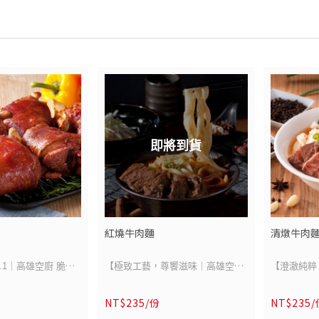
數小時，湯頭清澈卻
精華慢火細熬數小時，湯頭清澈卻
保存期限：
-
口回甘、層次分明。
滋味深厚，入口回甘、層次分明。
原產地 : 臺
參閱商品規格
商品成分：請參閱商品規格
、軟嫩多汁的牛腩
嚴選油花均勻、軟嫩多汁的牛腩
牛原料來源
/包 (脆皮德國豬腳
商品單位：1份/包 (脆皮德國豬腳
刀削麵條，Q彈帶
肉，佐以手工刀削麵條，Q彈帶
(尼加拉瓜)
風味酸菜包x1、芥末
x1，附贈德式風味酸菜包x1、芥末
，完美平衡濃郁與清
勁、滑順不膩，完美平衡濃郁與清
保存方式：冷
醬x2)
調味，每一口都是對
爽。無需浮誇調味，每一口都是對
-
570g / 隻・酸菜包
重量：帶骨帶肉 570g / 隻・酸菜包
致詮釋，讓人從舌尖
天然原味的極致詮釋，讓人從舌尖
100g /包
暖至心頭。
即將到貨
(未開封）
保存期限：一年(未開封）
原產地 : 臺灣
-
加拿大
豬肉原產地：加拿大
參閱商品規格
商品成分：請參閱商品規格
存 -18°C以下
保存方式：冷凍保存 -18°C以下
包 (牛肉湯x1、刀
商品單位：1份/包 (牛肉湯x1、刀
紅燒牛肉麵
清燉牛肉
-
削麵x1)
00公克(固形物50公
重量：牛肉湯 400公克(固形物50公
.1｜高雄空廚 脆皮
【極致工藝，尊饗滋味｜高雄空廚
【澄澈純粹
200g /包
克)/包、刀削麵 200g /包
紅燒牛肉麵】
清燉牛肉麵
(未開封）
保存期限：一年(未開封）
NT$235/份
NT$235
承襲傳統匠