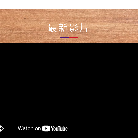
原產地 : 臺
參閱商品規格
原產地 : 臺灣
美味，這款蒜香乳酪
這款原味爆漿菠蘿餐包，外層酥
這款爆漿菠
牛原料來源
/包 (脆皮德國豬腳
牛原料來源：牛腱肉(澳洲)、牛骨
了澳洲奶油起司與無
脆，內裡軟嫩Q彈，每一口都帶來
郁誘惑與菠
(尼加拉瓜)
風味酸菜包x1、芥末
(尼加拉瓜)
最新影片
細膩滑順的內餡，外
濃郁的奶香滋味。經過低溫長時間
結合。每一
保存方式：冷
保存方式：冷凍保存 -18°C以下
每一口都充滿濃郁奶
發酵的麵團，將每一分細緻口感完
覺體驗，外
-
570g / 隻・酸菜包
-
瑪森乾酪粉與主廚特
美保留。切開的一瞬間，內餡的奶
彈，切開瞬
香撲鼻中帶著微微的
香猶如熱情的爆漿，無法抵擋的香
漿般濃烈流
(未開封）
豔、回味無窮。無論
氣讓人一試成主顧。無論是早晨忙
四溢的美味
搭配餐點，這款麵包
碌的早餐，還是午後輕鬆的下午
發酵，保證
加拿大
你的味覺，帶來不膩
茶，只需微波爐加熱10-30秒，或
氣。無論是
存 -18°C以下
享受。
是用烤箱180度預熱後加熱3分鐘，
憩，微波爐1
便能輕鬆享用這份美味，快速又方
單加熱3分
便，完美帶來溫暖的幸福滋味，適
無需等待的
請參閱商品規格
合任何時刻的享受。
便，讓你每
 : 6個/包
味的幸福時
-
天
商品成分 : 請參閱商品規格
-