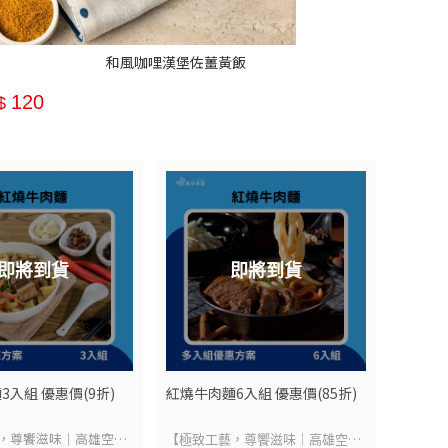
和風咖哩漢堡佐薑黃飯
120
$
即將到貨
即將到貨
3入組 優惠價(9折)
紅燒牛肉麵6入組 優惠價(85折)
，尊饗滋味｜高雄空廚
【極致工藝，尊饗滋味｜高雄空廚