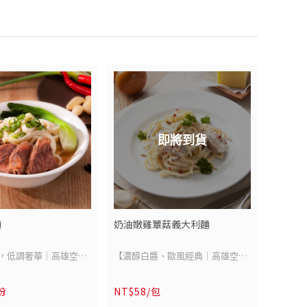
一年(未開封）
保存期限：一年(未開封）
灣
原產地 : 臺灣
：牛腱肉(澳洲)、牛骨
牛原料來源：牛腱肉(澳洲)、牛骨
(尼加拉瓜)
凍保存 -18°C以下
保存方式：冷凍保存 -18°C以下
-
即將到貨
麵
奶油嫩雞蕈菇義大利麵
，低調奢華｜高雄空廚
【濃醇白醬、歐風經典｜高雄空廚
】
奶油嫩雞蕈菇義大利麵】
/份
NT$58/包
心工法，以牛骨與蔬果