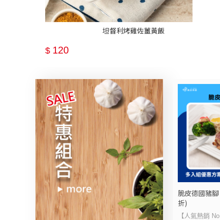
坦督利烤雞佐薑黃飯
120
$
脆皮德國豬腳 
折)
【人氣熱銷 No