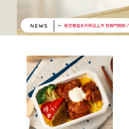
新品上市 粉絲煲系列 蝦仁 蟹味 麻
航空餐盒系列新品上市 登機門開啟 
優惠多入組 買越多越便宜
現在，不用登機、不用出門，打開冰
新會員專屬好禮｜開通即贈紅利100
運費均一價 $145元 滿$1500免運費
紅利點數使用方式