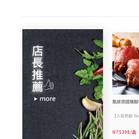
精華慢火細熬
-
滋味深厚，入
商品成分：請
嚴選油花均勻
商品單位：1份
肉，佐以手工
x1，附贈德式
勁、滑順不膩
醬x2)
爽。無需浮誇
重量：帶骨帶肉 
天然原味的極
100g /包
暖至心頭。
保存期限：一年
原產地 : 臺灣
-
豬肉原產地：
商品成分：請
保存方式：冷凍保
商品單位：1份/
脆皮德國豬腳
-
削麵x1)
重量：牛肉湯 4
【人氣熱銷 No
克)/包、刀削麵 
德國豬腳】
保存期限：一年
NT$398/盒