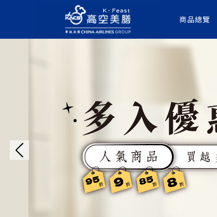
商品總覽
新品上市 粉絲煲系列 蝦仁 蟹味 麻
航空餐盒系列新品上市 登機門開啟 
優惠多入組 買越多越便宜
現在，不用登機、不用出門，打開冰
新會員專屬好禮｜開通即贈紅利100
運費均一價 $145元 滿$1500免運費
紅利點數使用方式