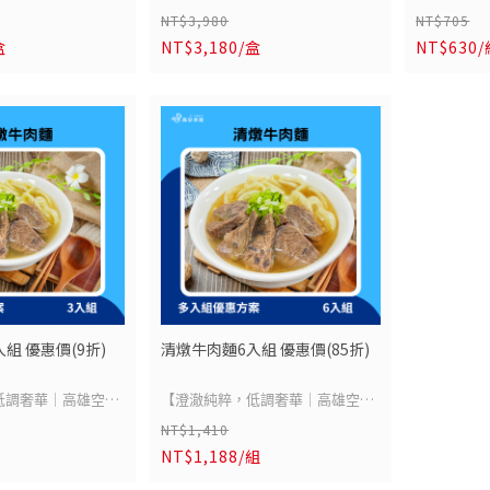
紅燒牛肉麵
NT$3,980
NT$705
德國豬腳】
盒
NT$3,180/盒
NT$630
嚴選上等牛
日熟成、外酥內嫩的
職人手工、三日熟成、外酥內嫩的
煮，肉質緊
選豬腳以香料與粗鹽低
極致饗宴!嚴選豬腳以香料與粗鹽低
濃郁肉香。
鎖住豐富肉香；再以
溫熟成三天，鎖住豐富肉香；再以
貴香料匠心
高湯慢火燉煮，讓肉
新鮮蔬菜熬製高湯慢火燉煮，讓肉
多層。佐以
每一口都嫩滑多汁。
質厚實不柴、每一口都嫩滑多汁。
滑順，完美
至外皮金黃酥脆，一
最後高溫烘烤至外皮金黃酥脆，一
材到工法，
內嫩、香氣四溢！搭
刀切下，外酥內嫩、香氣四溢！搭
味者打造的
德式酸菜，完美平衡
配爽脆解膩的德式酸菜，完美平衡
人一吃就停不下來。
濃郁肉香，讓人一吃就停不下來。
-
飛德國才能品嚐的經
這道曾經必須飛德國才能品嚐的經
組 優惠價(9折)
清燉牛肉麵6入組 優惠價(85折)
商品成分：
就能輕鬆享受！高雄
典，如今在家就能輕鬆享受！高雄
商品單位：1
專賣店熱銷冠軍，品
空廚德國豬腳專賣店熱銷冠軍，品
低調奢華｜高雄空廚
【澄澈純粹，低調奢華｜高雄空廚
削麵x1)
製程，美味即刻上
質把關、安心製程，美味即刻上
NT$1,410
清燉牛肉麵】
重量：牛肉湯
宴或送禮首選！
桌，是居家饗宴或送禮首選！
NT$1,188/組
工法，以牛骨與蔬果
承襲傳統匠心工法，以牛骨與蔬果
克)/包、刀削