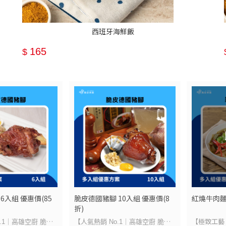
西班牙海鮮飯
165
$
6入組 優惠價(85
脆皮德國豬腳 10入組 優惠價(8
紅燒牛肉麵
折)
【極致工藝
.1｜高雄空廚 脆皮
【人氣熱銷 No.1｜高雄空廚 脆皮