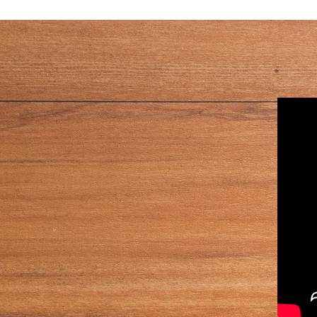
商品成分：請
繼承韓國人氣
商品單位：1份
麵包完美融合
x1，附贈德式
鹽奶油，製成
醬x2)
酥內軟的麵包
重量：帶骨帶肉 
香。更加入帕
100g /包
製大蒜醬，蒜
保存期限：一年
香辣，味蕾驚
原產地 : 臺灣
是輕食小點或
豬肉原產地：
都能輕鬆點燃
保存方式：冷凍保
又極致的滋味
-
-
商品成分 : 
商品單位
重量 : 390g/包
保存期限 : 45