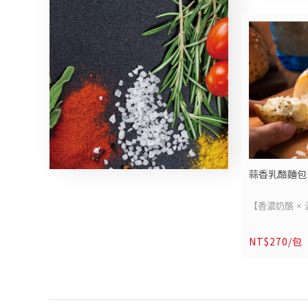
原產地 : 臺灣
職人手工、三
牛原料來源：牛
極致饗宴!嚴
(尼加拉瓜)
溫熟成三天，
保存方式：冷凍保
新鮮蔬菜熬製
-
質厚實不柴、
最後高溫烘烤
刀切下，外酥
配爽脆解膩的
濃郁肉香，讓
蒜香乳酪麵包
這道曾經必須
典，如今在家
【香濃奶酪 ×
空廚德國豬腳
來襲｜高雄空
質把關、安心
NT$270/包
此商品為【預
桌，是居家饗
隔週一
開始依
感謝您的耐心
-