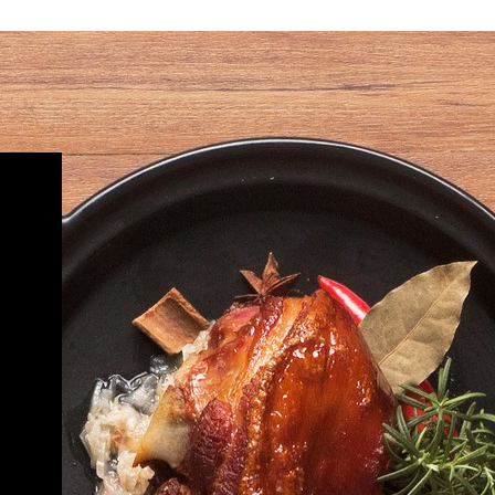
灣
保存方式：冷凍保存 -18°C以下
蘿餐包，將巧克力的濃
的口感為特色，是大人小孩都能愛
：牛腱肉(澳洲)、牛骨
-
蘿餐包的鬆軟口感完美
上的早餐與下午茶首選。每一口都
口都帶來層次豐富的味
帶來柔嫩與香氣，無論是單吃原
凍保存 -18°C以下
層微脆內裡卻軟嫩Q
味，還是搭配自己喜愛的果醬、蜂
間，濃濃的巧克力如岩
蜜或黃油，皆能完美襯托出食材的
出，猶如品嚐一份熱情
純粹與風味。無需繁複準備，輕鬆
。麵團採用低溫長時間
享受一份溫馨的美味時光，為忙碌
每一口都散發著獨特香
的日常增添一抹輕鬆與愉悅。
忙碌的早晨或午後小
0-30秒，或用烤箱簡
-
鐘，便能輕鬆享受這份
商品成分 : 請參閱商品規格
絕佳美味，快速又方
商品單位 : 15個/包
一次品嚐都成為值得回
重量 : 450g/包
光。
保存期限 : 45天
原產地 : 臺灣
保存方式：冷凍保存 -18°C以下