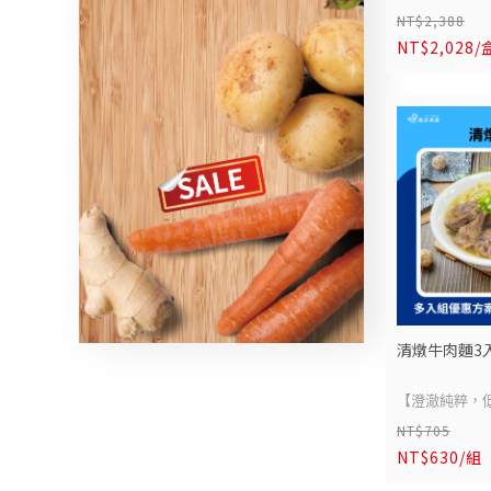
NT$2,388
德國豬腳】
NT$2,028/
職人手工、三
極致饗宴!嚴
溫熟成三天，
新鮮蔬菜熬製
質厚實不柴、
最後高溫烘烤
刀切下，外酥
配爽脆解膩的
濃郁肉香，讓
這道曾經必須
清燉牛肉麵3入
典，如今在家
空廚德國豬腳
【澄澈純粹，
質把關、安心
NT$705
清燉牛肉麵】
桌，是居家饗
NT$630/組
承襲傳統匠心