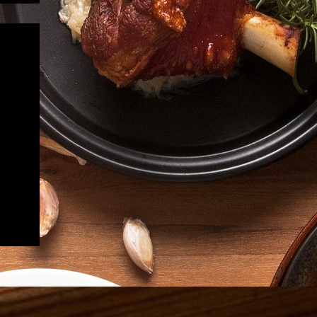
 請參閱商品規格
-
 : 10個/包
g/包
45天
灣
凍保存 -18°C以下