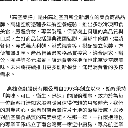
「高空美膳」是由高雄空廚所全新創立的美食商品品
牌。高雄空廚憑藉多年航空餐經驗，推出多款冷凍即食
美食，嚴選食材、專業製程，保留機上料理的高品質與
口感。主打商品包括經典德國豬腳、濃郁牛肉麵、爆漿
餐包、義式義大利麵、港式燒賣等，搭配獨立包裝，方
便加熱即享。產品皆通過嚴格品質控管，適合居家、辦
公、團膳等多元場景，讓消費者在地面也能享受空廚美
味。未來將持續推出更多創新餐食，滿足消費者的多樣
需求。
高雄空廚股份有限公司自1993年創立以來，始終秉持
「美味、可口、衛生、迅速」的服務理念，致力於為每
一位顧客打造如家般溫暖且值得信賴的用餐時光。我們
的創業初心，源自對南台灣這片土地的深厚情感，以及
對航空餐食品質的高度承諾。在那一年，一群懷抱熱忱
的專業團隊成立了南台灣第一家空中廚房，專為航空業