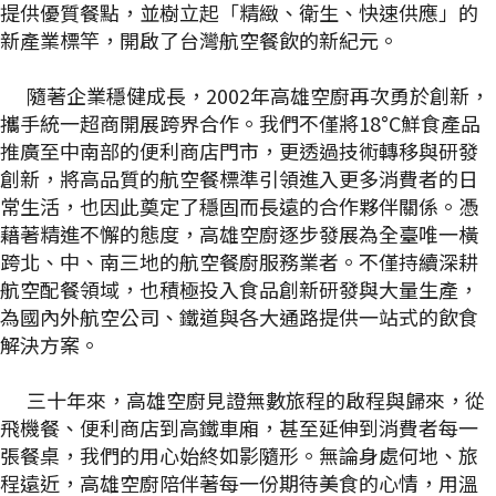
提供優質餐點，並樹立起「精緻、衛生、快速供應」的
新產業標竿，開啟了台灣航空餐飲的新紀元。
隨著企業穩健成長，2002年高雄空廚再次勇於創新，
攜手統一超商開展跨界合作。我們不僅將18°C鮮食產品
推廣至中南部的便利商店門市，更透過技術轉移與研發
創新，將高品質的航空餐標準引領進入更多消費者的日
常生活，也因此奠定了穩固而長遠的合作夥伴關係。憑
藉著精進不懈的態度，高雄空廚逐步發展為全臺唯一橫
跨北、中、南三地的航空餐廚服務業者。不僅持續深耕
航空配餐領域，也積極投入食品創新研發與大量生產，
為國內外航空公司、鐵道與各大通路提供一站式的飲食
解決方案。
三十年來，高雄空廚見證無數旅程的啟程與歸來，從
飛機餐、便利商店到高鐵車廂，甚至延伸到消費者每一
張餐桌，我們的用心始終如影隨形。無論身處何地、旅
程遠近，高雄空廚陪伴著每一份期待美食的心情，用溫